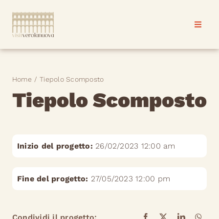
Salta
al
Toggle
Toggle
contenuto
Naviga
Naviga
Verolanuova
Verolanuova
Home
Tiepolo Scomposto
Progetti & eventi
Progetti & eventi
Tiepolo Scomposto
News
News
Inizio del progetto:
26/02/2023 12:00 am
Contatti
Contatti
Fine del progetto:
27/05/2023 12:00 pm
Condividi il progetto: