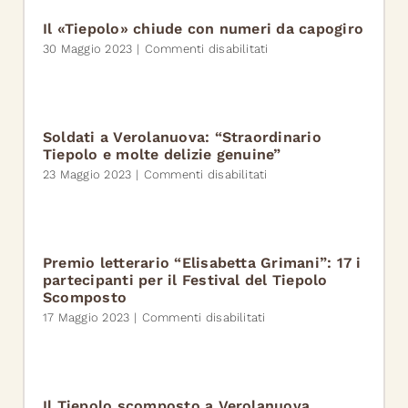
IL
un
CELESTI
successo
Il «Tiepolo» chiude con numeri da capogiro
internazionale
su
30 Maggio 2023
|
Commenti disabilitati
anche
Il
grazie
«Tiepolo»
al
chiude
lavoro
con
di
numeri
Soldati a Verolanuova: “Straordinario
tanti
da
Tiepolo e molte delizie genuine”
volontari
capogiro
su
23 Maggio 2023
|
Commenti disabilitati
Soldati
a
Verolanuova:
“Straordinario
Tiepolo
Premio letterario “Elisabetta Grimani”: 17 i
e
partecipanti per il Festival del Tiepolo
molte
Scomposto
delizie
su
17 Maggio 2023
|
Commenti disabilitati
genuine”
Premio
letterario
“Elisabetta
Grimani”:
17
Il Tiepolo scomposto a Verolanuova