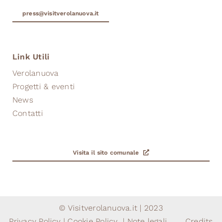
press@visitverolanuova.it
Link Utili
Verolanuova
Progetti & eventi
News
Contatti
Visita il sito comunale
© Visitverolanuova.it | 2023
Privacy Policy
|
Cookie Policy
|
Note legali
Credits