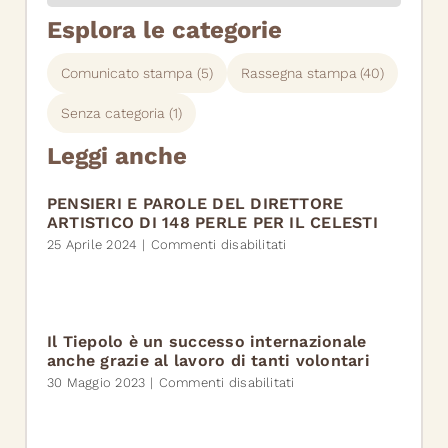
Esplora le categorie
Comunicato stampa
(5)
Rassegna stampa
(40)
Senza categoria
(1)
Leggi anche
PENSIERI E PAROLE DEL DIRETTORE
ARTISTICO DI 148 PERLE PER IL CELESTI
su
25 Aprile 2024
|
Commenti disabilitati
PENSIERI
E
PAROLE
DEL
DIRETTORE
Il Tiepolo è un successo internazionale
ARTISTICO
anche grazie al lavoro di tanti volontari
DI
su
30 Maggio 2023
|
Commenti disabilitati
148
Il
PERLE
Tiepolo
PER
è