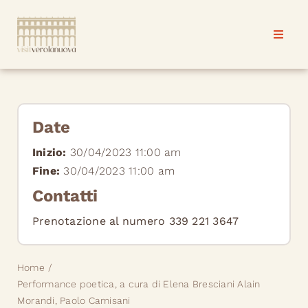
Salta
al
Toggle
Toggle
contenuto
Naviga
Naviga
Verolanuova
Verolanuova
Progetti & eventi
Progetti & eventi
Date
Inizio:
30/04/2023 11:00 am
News
News
Fine:
30/04/2023 11:00 am
Contatti
Contatti
Contatti
Prenotazione al numero
339 221 3647
Home
Performance poetica, a cura di Elena Bresciani Alain
Morandi, Paolo Camisani