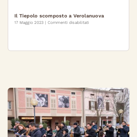
“Elisabetta
Grimani”:
17
Il Tiepolo scomposto a Verolanuova
i
su
17 Maggio 2023
|
Commenti disabilitati
partecipanti
Il
per
Tiepolo
il
scomposto
Festival
a
del
Verolanuova
Tiepolo
Scomposto