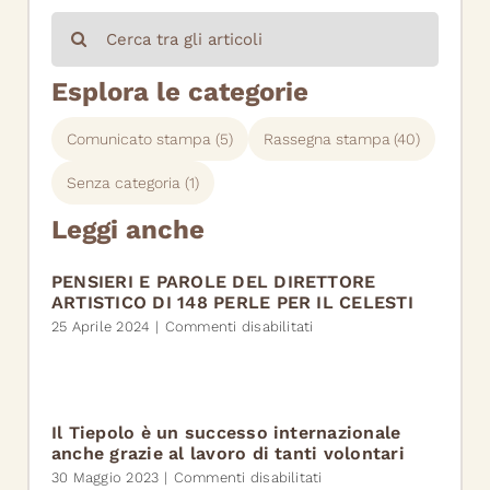
Cerca
per:
Esplora le categorie
Comunicato stampa
(5)
Rassegna stampa
(40)
Senza categoria
(1)
Leggi anche
PENSIERI E PAROLE DEL DIRETTORE
ARTISTICO DI 148 PERLE PER IL CELESTI
su
25 Aprile 2024
|
Commenti disabilitati
PENSIERI
E
PAROLE
DEL
DIRETTORE
Il Tiepolo è un successo internazionale
ARTISTICO
anche grazie al lavoro di tanti volontari
DI
su
30 Maggio 2023
|
Commenti disabilitati