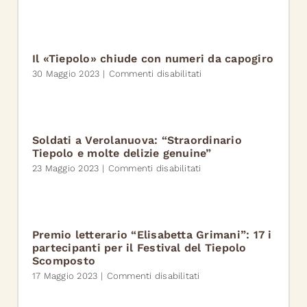
148
Il
PERLE
Tiepolo
PER
è
IL
un
CELESTI
successo
Il «Tiepolo» chiude con numeri da capogiro
internazionale
su
30 Maggio 2023
|
Commenti disabilitati
anche
Il
grazie
«Tiepolo»
al
chiude
lavoro
con
di
numeri
Soldati a Verolanuova: “Straordinario
tanti
da
Tiepolo e molte delizie genuine”
volontari
capogiro
su
23 Maggio 2023
|
Commenti disabilitati
Soldati
a
Verolanuova:
“Straordinario
Tiepolo
Premio letterario “Elisabetta Grimani”: 17 i
e
partecipanti per il Festival del Tiepolo
molte
Scomposto
delizie
su
17 Maggio 2023
|
Commenti disabilitati
genuine”
Premio
letterario