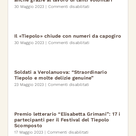
DI
su
30 Maggio 2023
|
Commenti disabilitati
148
Il
PERLE
Tiepolo
PER
è
IL
un
CELESTI
successo
Il «Tiepolo» chiude con numeri da capogiro
internazionale
su
30 Maggio 2023
|
Commenti disabilitati
anche
Il
grazie
«Tiepolo»
al
chiude
lavoro
con
di
numeri
Soldati a Verolanuova: “Straordinario
tanti
da
Tiepolo e molte delizie genuine”
volontari
capogiro
su
23 Maggio 2023
|
Commenti disabilitati
Soldati
a
Verolanuova:
“Straordinario
Tiepolo
Premio letterario “Elisabetta Grimani”: 17 i
e
partecipanti per il Festival del Tiepolo
molte
Scomposto
delizie
su
17 Maggio 2023
|
Commenti disabilitati