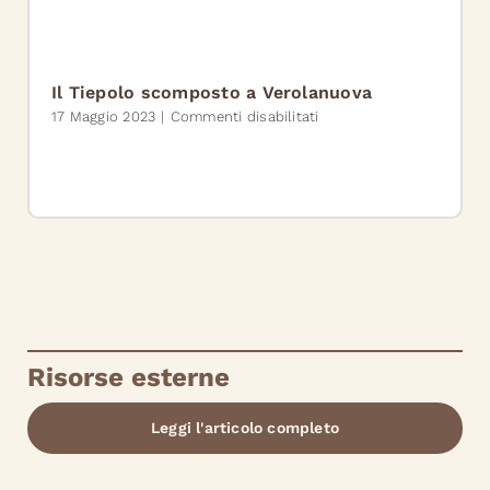
genuine”
Premio
letterario
“Elisabetta
Grimani”:
17
Il Tiepolo scomposto a Verolanuova
i
su
17 Maggio 2023
|
Commenti disabilitati
partecipanti
Il
per
Tiepolo
il
scomposto
Festival
a
del
Verolanuova
Tiepolo
Scomposto
Risorse esterne
Leggi l'articolo completo