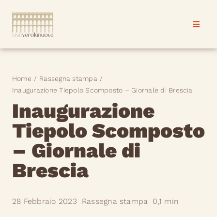
Salta
al
Toggle
Toggle
contenuto
Naviga
Naviga
Verolanuova
Verolanuova
Home
Rassegna stampa
Progetti & eventi
Progetti & eventi
Inaugurazione Tiepolo Scomposto – Giornale di Brescia
Inaugurazione
News
News
Tiepolo Scomposto
– Giornale di
Contatti
Contatti
Brescia
28 Febbraio 2023
Rassegna stampa
0,1 min