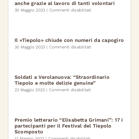
ARTISTICO
anche grazie al lavoro di tanti volontari
DI
su
30 Maggio 2023
|
Commenti disabilitati
148
Il
PERLE
Tiepolo
PER
è
IL
un
CELESTI
successo
Il «Tiepolo» chiude con numeri da capogiro
internazionale
su
30 Maggio 2023
|
Commenti disabilitati
anche
Il
grazie
«Tiepolo»
al
chiude
lavoro
con
di
numeri
Soldati a Verolanuova: “Straordinario
tanti
da
Tiepolo e molte delizie genuine”
volontari
capogiro
su
23 Maggio 2023
|
Commenti disabilitati
Soldati
a
Verolanuova:
“Straordinario
Tiepolo
Premio letterario “Elisabetta Grimani”: 17 i
e
partecipanti per il Festival del Tiepolo
molte
Scomposto
delizie
su
17 Maggio 2023
|
Commenti disabilitati