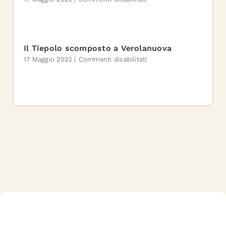
genuine”
Premio
letterario
“Elisabetta
Grimani”:
17
Il Tiepolo scomposto a Verolanuova
i
su
17 Maggio 2023
|
Commenti disabilitati
partecipanti
Il
per
Tiepolo
il
scomposto
Festival
a
del
Verolanuova
Tiepolo
Scomposto