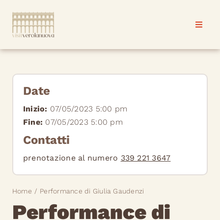
Salta
al
Toggle
Toggle
contenuto
Naviga
Naviga
Verolanuova
Verolanuova
Progetti & eventi
Progetti & eventi
Date
Inizio:
07/05/2023 5:00 pm
News
News
Fine:
07/05/2023 5:00 pm
Contatti
Contatti
Contatti
prenotazione al numero
339 221 3647
Home
Performance di Giulia Gaudenzi
Performance di