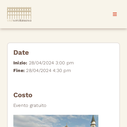
Salta
al
Toggle
Toggle
contenuto
Naviga
Naviga
Verolanuova
Verolanuova
Progetti & eventi
Progetti & eventi
Date
Inizio:
28/04/2024 3:00 pm
News
News
Fine:
28/04/2024 4:30 pm
Contatti
Contatti
Costo
Evento gratuito